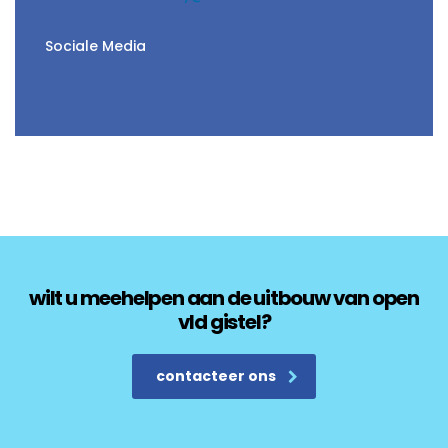
Sociale Media
wilt u meehelpen aan de uitbouw van open
vld gistel?
contacteer ons