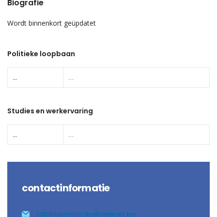
Biografie
Wordt binnenkort geüpdatet
Politieke loopbaan
…
…
Studies en werkervaring
…
…
contactinformatie
fabiola.mostrey@telenet.be