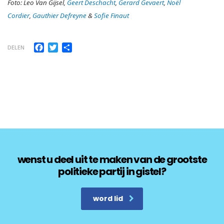
Foto: Leo Van Gijsel,
Geert Deschacht
,
Gerard Gevaert
,
Noël
Cordier
,
Gauthier Defreyne
&
Sofie Finaut
Facebook
Twitter
Delen
DELEN
wenst u deel uit te maken van de grootste
politieke partij in gistel?
word lid